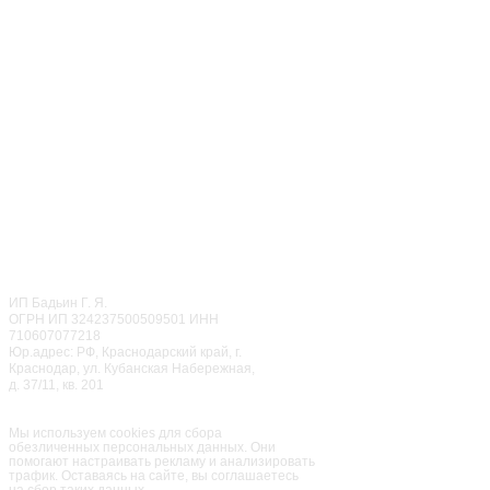
г. Москва
ул. Чертановская, д. 20,
coop. 3
ТРЦ "Гравитация"
+7 (499) 283-85-86
‎+7 (968) 650-87-87
ОТДЕЛ ПРАЗДНИКОВ
CALL ЦЕНТР
© 2022
Мисти Парк
ИП Бадьин Г. Я.
ОГРН ИП 324237500509501 ИНН
710607077218
Юр.адрес: РФ, Краснодарский край, г.
Краснодар, ул. Кубанская Набережная,
д. 37/11, кв. 201
Семейный парк активного
отдыха
«Мисти Парк»
Мы используем cookies для сбора
обезличенных персональных данных. Они
помогают настраивать рекламу и анализировать
трафик. Оставаясь на сайте, вы соглашаетесь
на сбор таких данных.