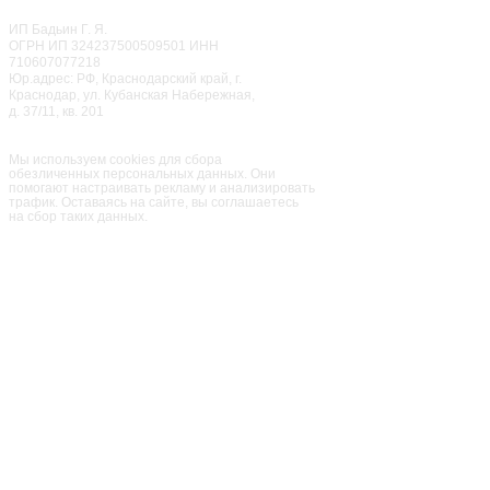
© 2022
Мисти Парк
ИП Бадьин Г. Я.
ОГРН ИП 324237500509501 ИНН
710607077218
Юр.адрес: РФ, Краснодарский край, г.
Краснодар, ул. Кубанская Набережная,
д. 37/11, кв. 201
Семейный парк активного
отдыха
«Мисти Парк»
Мы используем cookies для сбора
обезличенных персональных данных. Они
помогают настраивать рекламу и анализировать
трафик. Оставаясь на сайте, вы соглашаетесь
на сбор таких данных.
ПАРК
ПРАЗДНИКИ
РЕСТОРАН
ЦЕНЫ
КОНТАКТЫ
АФИША
АКЦИИ