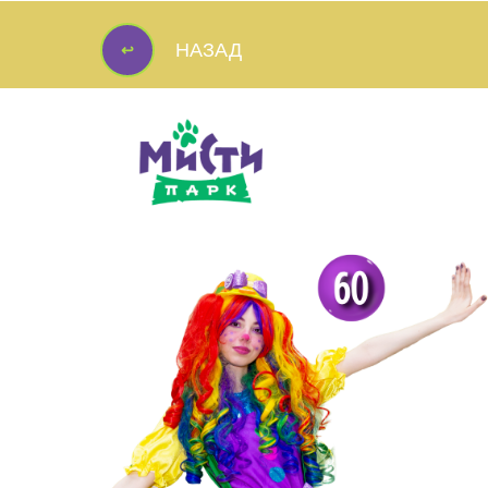
↩
НАЗАД
↩