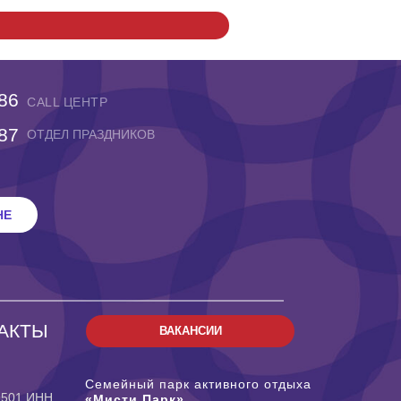
-86
CALL ЦЕНТР
-87
ОТДЕЛ ПРАЗДНИКОВ
НЕ
АКТЫ
ВАКАНСИИ
Семейный парк активного отдыха
9501 ИНН
«Мисти Парк»