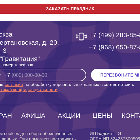
ЗАКАЗАТЬ ПРАЗДНИК
сква
+7 (499) 283-85
ертановская, д. 20,
‎+7 (968) 650-87
. 3
"Гравитация"
 номер телефона
+7
ПЕРЕЗВОНИТЕ М
аю
согласие
на обработку персональных данных в соответствии с
итикой конфиденциальности
РАН
АФИША
АКЦИИ
ЦЕНЫ
КОНТ
м cookies для сбора обезличенных
ИП Бадьин Г. Я.
 данных. Они помогают настраивать
ОГРН ИП 32423750050