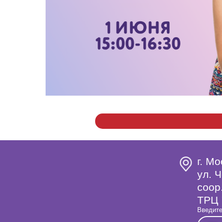
г. Мо
ул. Ч
coop
ТРЦ 
Введите