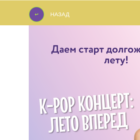
↩
НАЗАД
↩