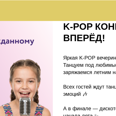
K-POP КОН
ВПЕРЁД!
Яркая K-POP вечерин
Танцуем под любимые
заряжаемся летним н
Всех гостей ждут та
эмоций 🎶
А в финале — дискоте
начала лета ✨