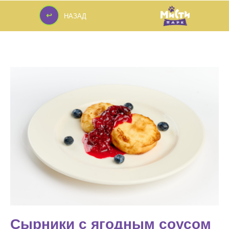
↩
НАЗАД
↩
Сырники с ягодным соусом