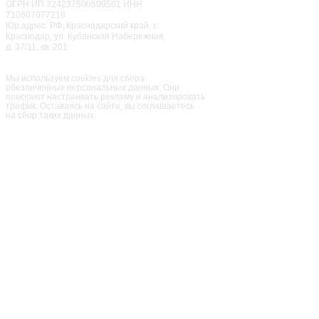
ОГРН ИП 324237500509501 ИНН
710607077218
Юр.адрес: РФ, Краснодарский край, г.
Краснодар, ул. Кубанская Набережная,
д. 37/11, кв. 201
Семейный парк активного
отдыха
«Мисти Парк»
Мы используем cookies для сбора
обезличенных персональных данных. Они
помогают настраивать рекламу и анализировать
трафик. Оставаясь на сайте, вы соглашаетесь
на сбор таких данных.
ПАРК
ПРАЗДНИКИ
РЕСТОРАН
ЦЕНЫ
КОНТАКТЫ
АФИША
АКЦИИ