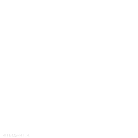
г. Москва
ул. Чертановская, д. 20,
coop. 3
ТРЦ "Гравитация"
+7 (499) 283-85-86
‎+7 (968) 650-87-87
ОТДЕЛ ПРАЗДНИКОВ
CALL ЦЕНТР
© 2022
Мисти Парк
ИП Бадьин Г. Я.