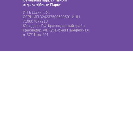
Семейный парк активного
отдыха
«Мисти Парк»
ИП Бадьин Г. Я.
ОГРН ИП 324237500509501 ИНН
710607077218
Юр.адрес: РФ, Краснодарский край, г.
Краснодар, ул. Кубанская Набережная,
д. 37/11, кв. 201