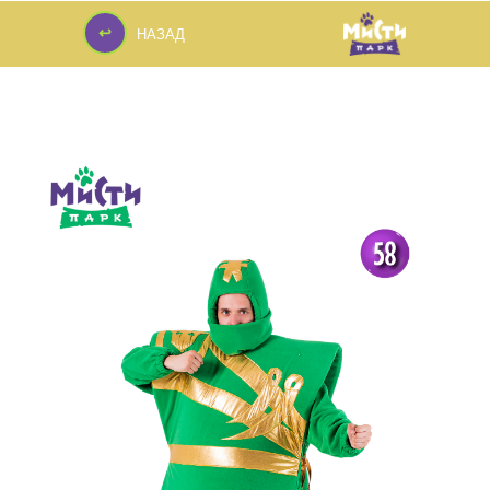
↩
НАЗАД
↩