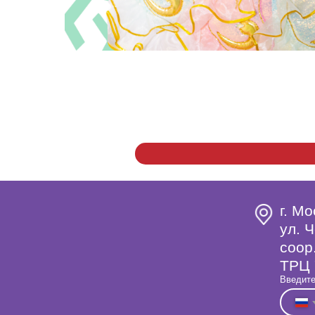
г. Мо
ул. Ч
coop
ТРЦ 
Введите