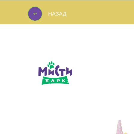
↩
НАЗАД
↩