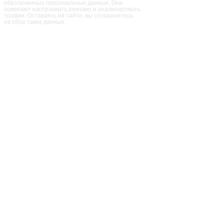
обезличенных персональных данных. Они
помогают настраивать рекламу и анализировать
трафик. Оставаясь на сайте, вы соглашаетесь
на сбор таких данных.
ПАРК
ПРАЗДНИКИ
РЕСТОРАН
ЦЕНЫ
КОНТАКТЫ
АФИША
АКЦИИ
Правила Парка
Политика конфиденциальности
Стать партнером
ОПЛАТИТЬ ОНЛАЙН
ВАКАНСИИ