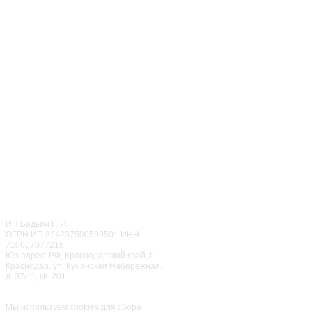
+7 (499) 283-85-86
‎+7 (968) 650-87-87
ОТДЕЛ ПРАЗДНИКОВ
CALL ЦЕНТР
© 2022
Мисти Парк
ИП Бадьин Г. Я.
ОГРН ИП 324237500509501 ИНН
710607077218
Юр.адрес: РФ, Краснодарский край, г.
Краснодар, ул. Кубанская Набережная,
д. 37/11, кв. 201
Семейный парк активного
отдыха
«Мисти Парк»
Мы используем cookies для сбора