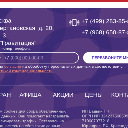
сква
+7 (499) 283-85
ертановская, д. 20,
‎+7 (968) 650-87
. 3
"Гравитация"
 номер телефона
+7
ПЕРЕЗВОНИТЕ М
аю
согласие
на обработку персональных данных в соответствии с
итикой конфиденциальности
РАН
АФИША
АКЦИИ
ЦЕНЫ
КОНТ
м cookies для сбора обезличенных
ИП Бадьин Г. Я.
 данных. Они помогают настраивать
ОГРН ИП 32423750050
лизировать трафик. Оставаясь на
710607077218
лашаетесь на сбор таких данных.
Юр.адрес: РФ, Краснод