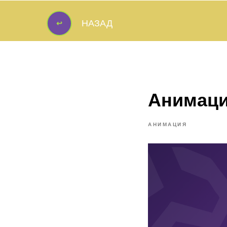
↩
НАЗАД
↩
Анимац
АНИМАЦИЯ