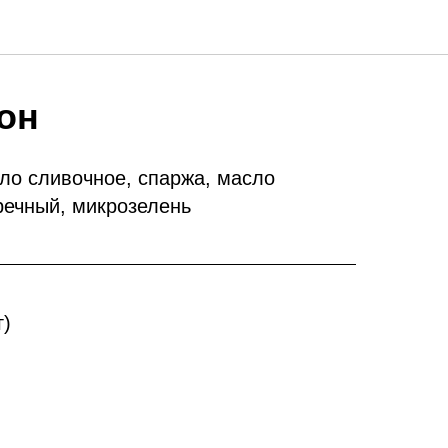
он
ло сливочное, спаржа, масло
речный, микрозелень
г)