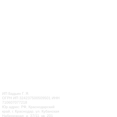
г. Москва
ул. Чертановская, д. 20,
coop. 3
ТРЦ "Гравитация"
+7 (499) 283-85-86
‎+7 (968) 650-87-87
ОТДЕЛ ПРАЗДНИКОВ
CALL ЦЕНТР
© 2022
Мисти Парк
ИП Бадьин Г. Я.
ОГРН ИП 324237500509501 ИНН
710607077218
Юр.адрес: РФ, Краснодарский
край, г. Краснодар, ул. Кубанская
Набережная, д. 37/11, кв. 201