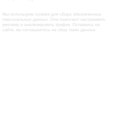
Семейный парк активного отдыха
«Мисти Парк»
Мы используем cookies для сбора обезличенных
персональных данных. Они помогают настраивать
рекламу и анализировать трафик. Оставаясь на
сайте, вы соглашаетесь на сбор таких данных.
ПАРК
ПРАЗДНИКИ
РЕСТОРАН
ЦЕНЫ
КОНТАКТЫ
АФИША
АКЦИИ