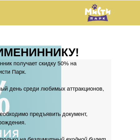
ИМЕНИННИКУ!
нник получает скидку 50% на
исти Парк.
ный день среди любимых аттракционов,
необходимо предъявить документ,
рождения.
только на безлимитный входной билет.