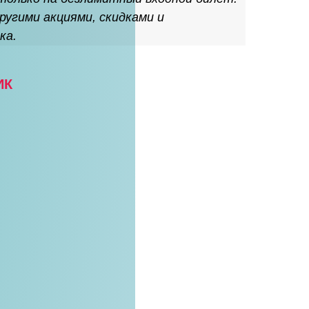
ругими акциями, скидками и
ка.
ИК