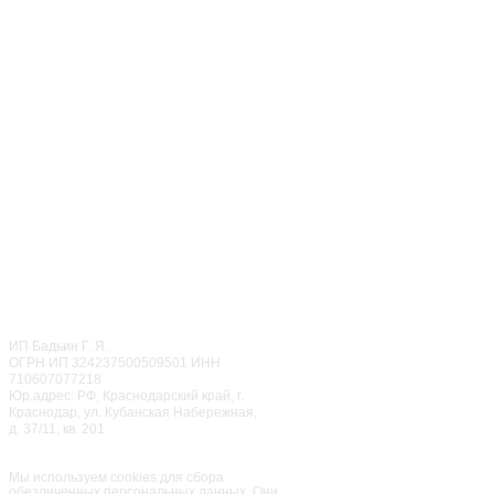
г. Москва
ул. Чертановская, д. 20,
coop. 3
ТРЦ "Гравитация"
+7 (499) 283-85-86
‎+7 (968) 650-87-87
ОТДЕЛ ПРАЗДНИКОВ
CALL ЦЕНТР
© 2022
Мисти Парк
ИП Бадьин Г. Я.
ОГРН ИП 324237500509501 ИНН
710607077218
Юр.адрес: РФ, Краснодарский край, г.
Краснодар, ул. Кубанская Набережная,
д. 37/11, кв. 201
Семейный парк активного
отдыха
«Мисти Парк»
Мы используем cookies для сбора
обезличенных персональных данных. Они