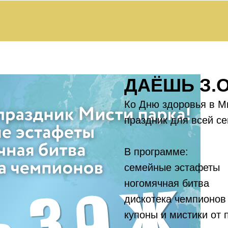
ДАЁШЬ З.О
Ко Дню здоровья в М
праздник для всей се
В программе:
семейные эстафеты
ногомячная битва
дискотека чемпионов
купоны и мистики от 