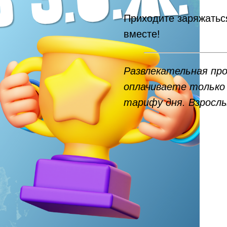
Приходите заряжаться
вместе!
Развлекательная пр
оплачиваете только 
тарифу дня. Взросл