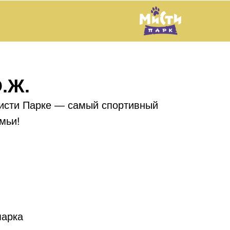
.Ж.
исти Парке — самый спортивный
мьи!
парка