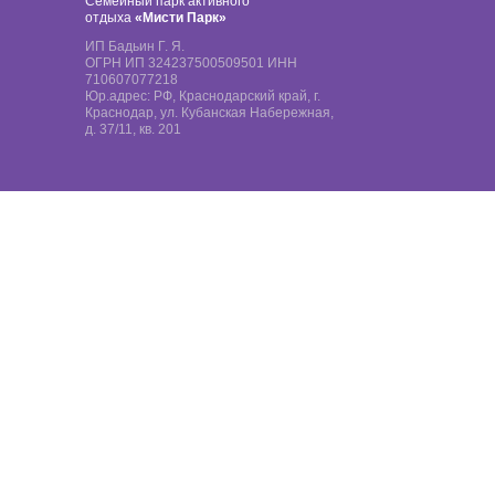
Семейный парк активного
отдыха
«Мисти Парк»
ИП Бадьин Г. Я.
ОГРН ИП 324237500509501 ИНН
710607077218
Юр.адрес: РФ, Краснодарский край, г.
Краснодар, ул. Кубанская Набережная,
д. 37/11, кв. 201