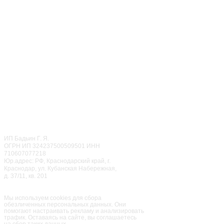
г. Москва
ул. Чертановская, д. 20,
coop. 3
ТРЦ "Гравитация"
+7 (499) 283-85-86
‎+7 (968) 650-87-87
ОТДЕЛ ПРАЗДНИКОВ
CALL ЦЕНТР
© 2022
Мисти Парк
ИП Бадьин Г. Я.
ОГРН ИП 324237500509501 ИНН
710607077218
Юр.адрес: РФ, Краснодарский край, г.
Краснодар, ул. Кубанская Набережная,
д. 37/11, кв. 201
Семейный парк активного
отдыха
«Мисти Парк»
Мы используем cookies для сбора
обезличенных персональных данных. Они
помогают настраивать рекламу и анализировать
трафик. Оставаясь на сайте, вы соглашаетесь
на сбор таких данных.