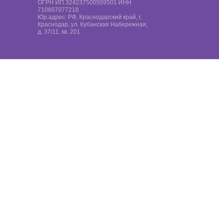
ОГРН ИП 324237500509501 ИНН
710607077218
Юр.адрес: РФ, Краснодарский край, г.
Краснодар, ул. Кубанская Набережная,
д. 37/11, кв. 201