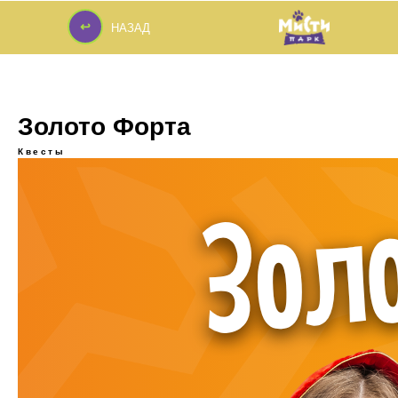
↩
НАЗАД
↩
Золото Форта
Квесты