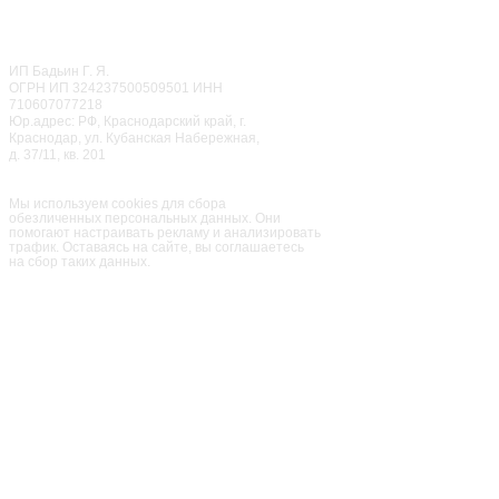
ОТДЕЛ ПРАЗДНИКОВ
CALL ЦЕНТР
© 2022
Мисти Парк
ИП Бадьин Г. Я.
ОГРН ИП 324237500509501 ИНН
710607077218
Юр.адрес: РФ, Краснодарский край, г.
Краснодар, ул. Кубанская Набережная,
д. 37/11, кв. 201
Семейный парк активного
отдыха
«Мисти Парк»
Мы используем cookies для сбора
обезличенных персональных данных. Они
помогают настраивать рекламу и анализировать
трафик. Оставаясь на сайте, вы соглашаетесь
на сбор таких данных.
ПАРК
ПРАЗДНИКИ
РЕСТОРАН
ЦЕНЫ
КОНТАКТЫ
АФИША
АКЦИИ