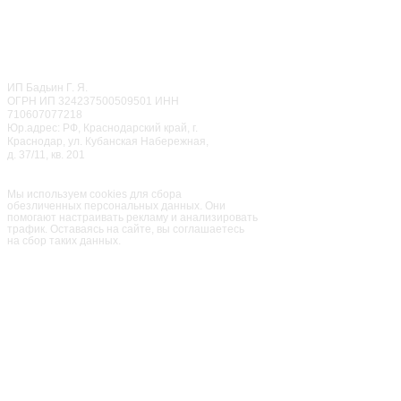
+7 (499) 283-85-86
‎+7 (968) 650-87-87
ОТДЕЛ ПРАЗДНИКОВ
CALL ЦЕНТР
© 2022
Мисти Парк
ИП Бадьин Г. Я.
ОГРН ИП 324237500509501 ИНН
710607077218
Юр.адрес: РФ, Краснодарский край, г.
Краснодар, ул. Кубанская Набережная,
д. 37/11, кв. 201
Семейный парк активного
отдыха
«Мисти Парк»
Мы используем cookies для сбора
обезличенных персональных данных. Они
помогают настраивать рекламу и анализировать
трафик. Оставаясь на сайте, вы соглашаетесь
на сбор таких данных.
ПАРК
ПРАЗДНИКИ
РЕСТОРАН
ЦЕНЫ
КОНТАКТЫ
АФИША