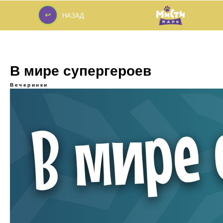
↩
НАЗАД
↩
В мире супергероев
Вечеринки