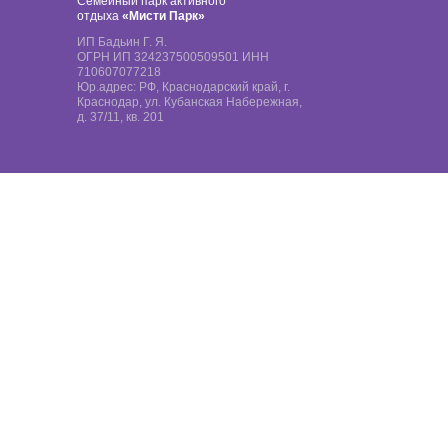
Семейный парк активного
отдыха
«Мисти Парк»
ИП Бадьин Г. Я.
ОГРН ИП 324237500509501 ИНН
710607077218
Юр.адрес: РФ, Краснодарский край, г.
Краснодар, ул. Кубанская Набережная,
д. 37/11, кв. 201