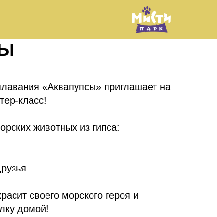
СЫ
 плавания «Аквапупсы» приглашает на
тер-класс!
орских животных из гипса:
друзья
расит своего морского героя и
лку домой!