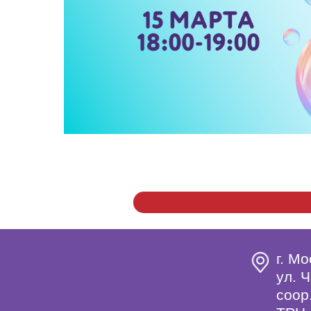
г. Мо
ул. Ч
coop