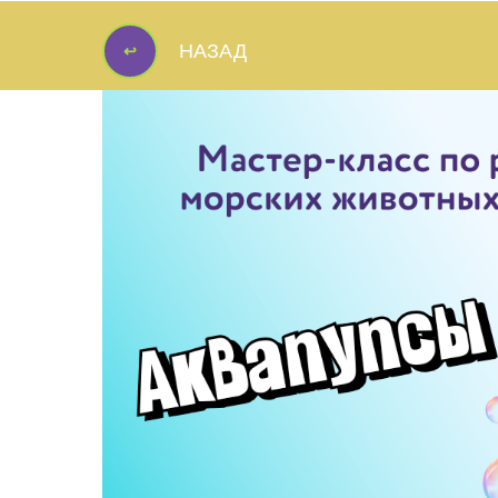
↩
НАЗАД
↩