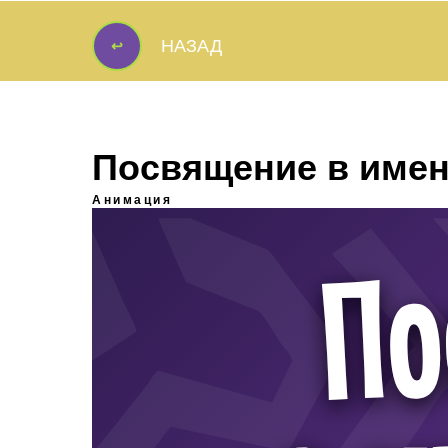
↩
НАЗАД
↩
Посвящение в име
Анимация