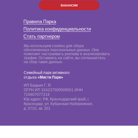
ВАКАНСИИ
Правила Парка
Политика конфиденциальности
Стать партнером
Мы используем cookies для сбора
обезличенных персональных данных. Они
помогают настраивать рекламу и анализировать
трафик. Оставаясь на сайте, вы соглашаетесь
на сбор таких данных.
Семейный парк активного
отдыха
«Мисти Парк»
ИП Бадьин Г. Я.
ОГРН ИП 324237500509501 ИНН
710607077218
Юр.адрес: РФ, Краснодарский край, г.
Краснодар, ул. Кубанская Набережная,
д. 37/11, кв. 201