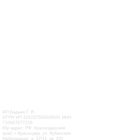
г. Москва
ул. Чертановская, д. 20,
coop. 3
ТРЦ "Гравитация"
+7 (499) 283-85-86
‎+7 (968) 650-87-87
ОТДЕЛ ПРАЗДНИКОВ
CALL ЦЕНТР
© 2022
Мисти Парк
ИП Бадьин Г. Я.
ОГРН ИП 324237500509501 ИНН
710607077218
Юр.адрес: РФ, Краснодарский
край, г. Краснодар, ул. Кубанская
Набережная, д. 37/11, кв. 201