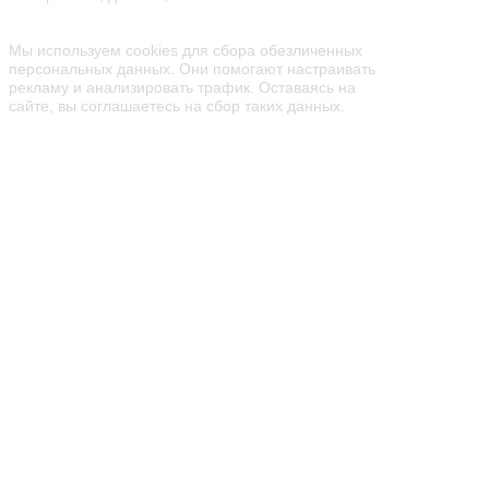
Семейный парк активного отдыха
«Мисти Парк»
Мы используем cookies для сбора обезличенных
персональных данных. Они помогают настраивать
рекламу и анализировать трафик. Оставаясь на
сайте, вы соглашаетесь на сбор таких данных.
ПАРК
ПРАЗДНИКИ
РЕСТОРАН
ЦЕНЫ
КОНТАКТЫ
АФИША
АКЦИИ