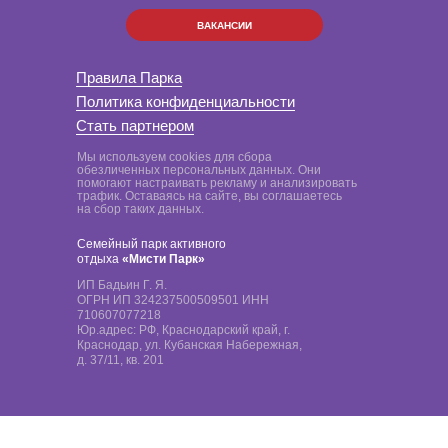
ВАКАНСИИ
Правила Парка
Политика конфиденциальности
Стать партнером
Мы используем cookies для сбора
обезличенных персональных данных. Они
помогают настраивать рекламу и анализировать
трафик. Оставаясь на сайте, вы соглашаетесь
на сбор таких данных.
Семейный парк активного
отдыха
«Мисти Парк»
ИП Бадьин Г. Я.
ОГРН ИП 324237500509501 ИНН
710607077218
Юр.адрес: РФ, Краснодарский край, г.
Краснодар, ул. Кубанская Набережная,
д. 37/11, кв. 201