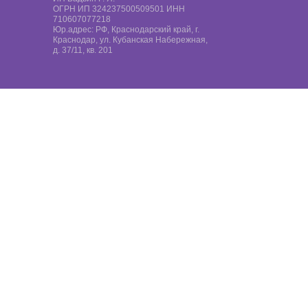
ОГРН ИП 324237500509501 ИНН
710607077218
Юр.адрес: РФ, Краснодарский край, г.
Краснодар, ул. Кубанская Набережная,
д. 37/11, кв. 201