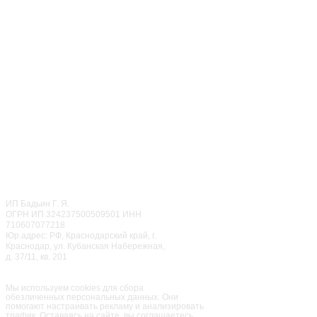
+7 (499) 283-85-86
‎+7 (968) 650-87-87
ОТДЕЛ ПРАЗДНИКОВ
CALL ЦЕНТР
© 2022
Мисти Парк
ИП Бадьин Г. Я.
ОГРН ИП 324237500509501 ИНН
710607077218
Юр.адрес: РФ, Краснодарский край, г.
Краснодар, ул. Кубанская Набережная,
д. 37/11, кв. 201
Семейный парк активного
отдыха
«Мисти Парк»
Мы используем cookies для сбора
обезличенных персональных данных. Они
помогают настраивать рекламу и анализировать
трафик. Оставаясь на сайте, вы соглашаетесь